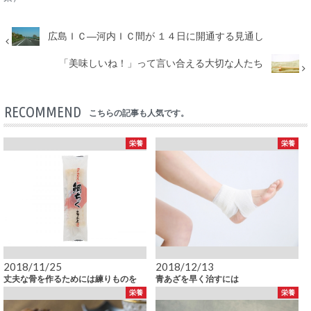
広島ＩＣ―河内ＩＣ間が １４日に開通する見通し
「美味しいね！」って言い合える大切な人たち
RECOMMEND
こちらの記事も人気です。
栄養
栄養
2018/11/25
2018/12/13
丈夫な骨を作るためには練りものを
青あざを早く治すには
栄養
栄養