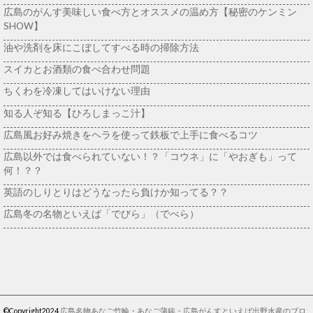
広島のがんす美味しい食べ方とオススメの温め方【秘密のケンミン
SHOW】
油や洗剤を床にこぼしてすべる時の掃除方法
スイカとお酒類の食べ合わせ問題
ちくわを冷凍してはいけない理由
知る人ぞ知る【ひろしまっこ汁】
広島風お好み焼きをヘラを使って鉄板で上手に食べるコツ
広島以外では食べられていない！？「コウネ」に「やおぎも」って
何！？？
英語のしりとりはどうなったら負けか知ってる？？
広島冬の名物といえば「でびら」（でべら）
©Copyright2024
広島名物あなご竹輪・あなご蒲鉾・広島がんすといえば出野水産のブロ