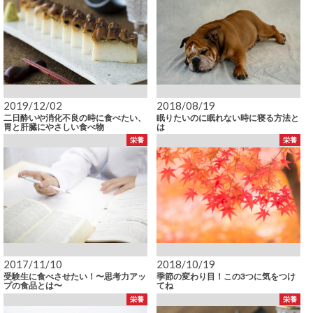
2019/12/02
2018/08/19
二日酔いや消化不良の時に食べたい、
眠りたいのに眠れない時に寝る方法と
胃と肝臓にやさしい食べ物
は
栄養
栄養
2017/11/10
2018/10/19
受験生に食べさせたい！〜思考力アッ
季節の変わり目！この3つに気をつけ
プの食品とは〜
てね
栄養
栄養