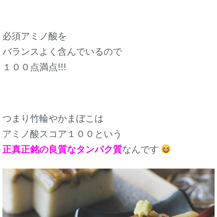
必須アミノ酸を
バランスよく含んでいるので
１００点満点!!!
つまり竹輪やかまぼこは
アミノ酸スコア１００という
正真正銘の良質なタンパク質
なんです