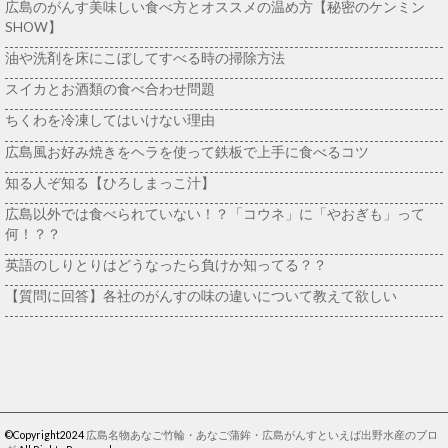
広島のがんす美味しい食べ方とオススメの温め方【秘密のケンミン
SHOW】
油や洗剤を床にこぼしてすべる時の掃除方法
スイカとお酒類の食べ合わせ問題
ちくわを冷凍してはいけない理由
広島風お好み焼きをヘラを使って鉄板で上手に食べるコツ
知る人ぞ知る【ひろしまっこ汁】
広島以外では食べられていない！？「コウネ」に「やおぎも」って
何！？？
英語のしりとりはどうなったら負けか知ってる？？
【質問に回答】各社のがんすの味の違いについて教えて欲しい
©Copyright2024
広島名物あなご竹輪・あなご蒲鉾・広島がんすといえば出野水産のブロ