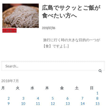
広島でサクッとご飯が
食べたい方へ
2018/07/06
広島観光
旅行に行く時の大きな目的の一つが
【食】ですよ […]
2018年7月
月
火
水
木
金
土
日
1
2
3
4
5
6
7
8
9
10
11
12
13
14
15