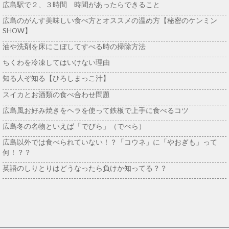
広島駅で２、３時間 時間があったらできること
広島のがんす美味しい食べ方とオススメの温め方【秘密のケンミン
SHOW】
油や洗剤を床にこぼしてすべる時の掃除方法
ちくわを冷凍してはいけない理由
知る人ぞ知る【ひろしまっこ汁】
スイカとお酒類の食べ合わせ問題
広島風お好み焼きをヘラを使って鉄板で上手に食べるコツ
広島冬の名物といえば「でびら」（でべら）
広島以外では食べられていない！？「コウネ」に「やおぎも」って
何！？？
英語のしりとりはどうなったら負けか知ってる？？