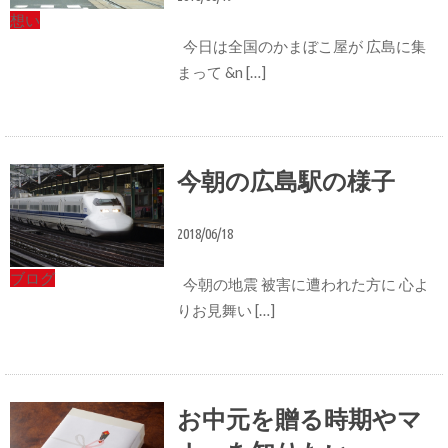
想い
今日は全国のかまぼこ屋が 広島に集
まって &n […]
今朝の広島駅の様子
2018/06/18
ブログ
今朝の地震 被害に遭われた方に 心よ
りお見舞い […]
お中元を贈る時期やマ