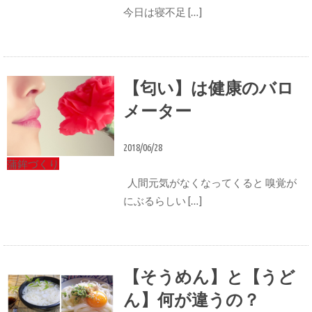
今日は寝不足 […]
【匂い】は健康のバロ
メーター
2018/06/28
蒲鉾づくり
人間元気がなくなってくると 嗅覚が
にぶるらしい […]
【そうめん】と【うど
ん】何が違うの？