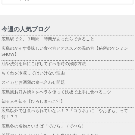
今週の人気ブログ
広島駅で２、３時間 時間があったらできること
広島のがんす美味しい食べ方とオススメの温め方【秘密のケンミン
SHOW】
油や洗剤を床にこぼしてすべる時の掃除方法
ちくわを冷凍してはいけない理由
スイカとお酒類の食べ合わせ問題
広島風お好み焼きをヘラを使って鉄板で上手に食べるコツ
知る人ぞ知る【ひろしまっこ汁】
広島以外では食べられていない！？「コウネ」に「やおぎも」って
何！？？
広島冬の名物といえば「でびら」（でべら）