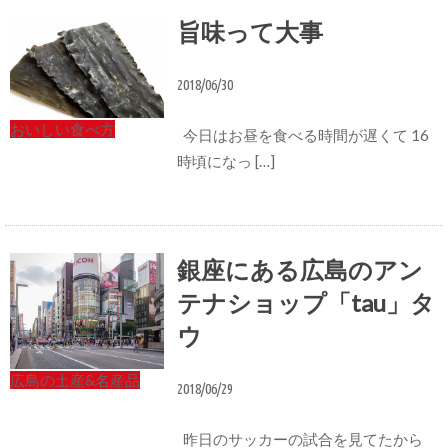
旨味って大事
2018/06/30
おいしい食べ方
今日はお昼を食べる時間が遅くて 16
時頃になっ […]
銀座にある広島のアン
テナショップ「tau」タ
ウ
広島の土産&名産品
2018/06/29
昨日のサッカーの試合を見てたから