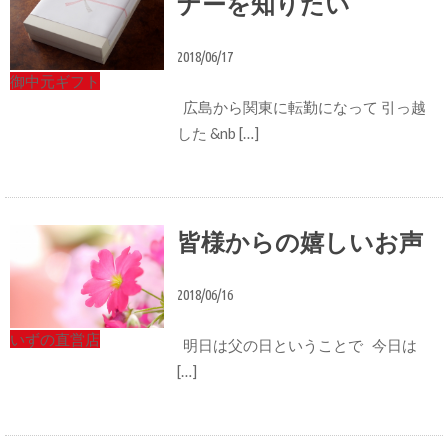
ナーを知りたい
2018/06/17
御中元ギフト
広島から関東に転勤になって 引っ越
した &nb […]
皆様からの嬉しいお声
2018/06/16
いずの直営店
明日は父の日ということで 今日は
[…]