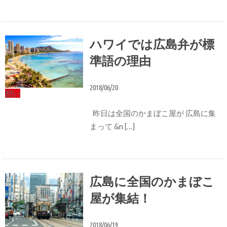
ハワイでは広島弁が標
準語の理由
2018/06/20
想い
昨日は全国のかまぼこ屋が 広島に集
まって &n […]
広島に全国のかまぼこ
屋が集結！
2018/06/19