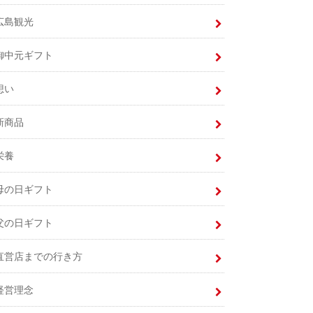
広島観光
御中元ギフト
想い
新商品
栄養
母の日ギフト
父の日ギフト
直営店までの行き方
経営理念