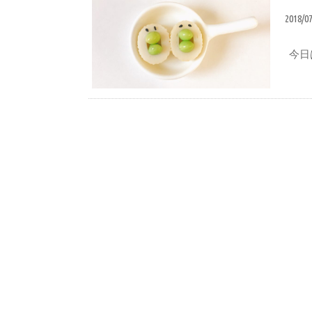
2018/0
今日
蒲鉾づくり