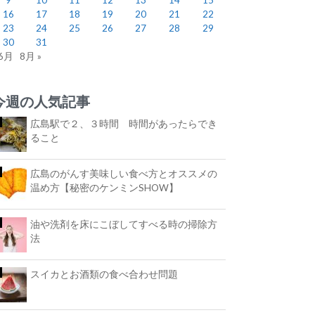
16
17
18
19
20
21
22
23
24
25
26
27
28
29
30
31
 6月
8月 »
今週の人気記事
広島駅で２、３時間 時間があったらでき
ること
広島のがんす美味しい食べ方とオススメの
温め方【秘密のケンミンSHOW】
油や洗剤を床にこぼしてすべる時の掃除方
法
スイカとお酒類の食べ合わせ問題