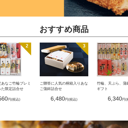
おすすめ商品
2
3
定あなご竹輪プレミ
ご贈答に人気の桐箱入りあな
竹輪、天ぷら、蒲
った限定詰合せ
ご蒲鉾詰合せ
ギフト
560
6,480
6,340