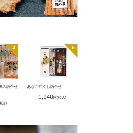
4
5
鉾の詰合せ
あなご尽くし詰合せ
1,940