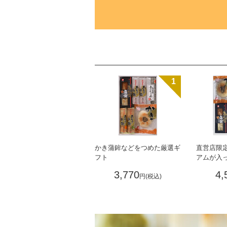
1
かき蒲鉾などをつめた厳選ギ
直営店限
フト
アムが入
3,770
4,