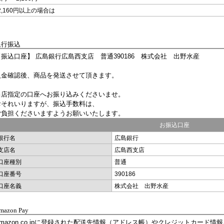
2,160円以上の場合は
銀行振込
【振込口座】 広島銀行広島西支店 普通390186 株式会社 出野水産
入金確認後、商品を発送させて頂きます。
当店指定の口座へお振り込みくださいませ。
おそれいりますが、振込手数料は、
ご負担くださいますようお願いいたします。
お振込口座
銀行名
広島銀行
支店名
広島西支店
口座種別
普通
口座番号
390186
口座名義
株式会社 出野水産
mazon Pay
Amazon.co.jpに登録された配送先情報（アドレス帳）やクレジットカード