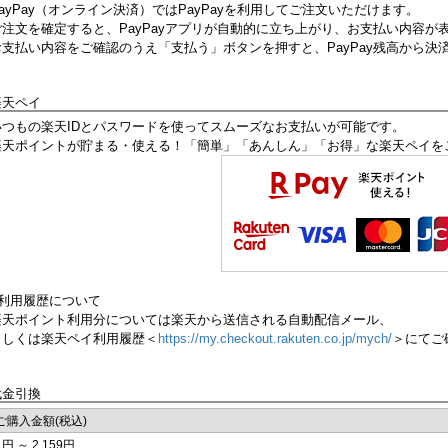
PayPay（オンライン決済）ではPayPayを利用してご注文いただけます。
ご注文を確定すると、PayPayアプリが自動的に立ち上がり、お支払い内容が
お支払い内容をご確認のうえ「支払う」ボタンを押すと、PayPay残高から決
楽天ペイ
いつもの楽天IDとパスワードを使ってスムーズなお支払いが可能です。
楽天ポイントが貯まる・使える！「簡単」「あんしん」「お得」な楽天ペイを
■利用履歴について
楽天ポイント利用分については楽天から送信される自動配信メール、
もしくは楽天ペイ利用履歴＜
https://my.checkout.rakuten.co.jp/mych/
＞にてご
代金引換
ご購入金額(税込)
1円 ～ 2,159円