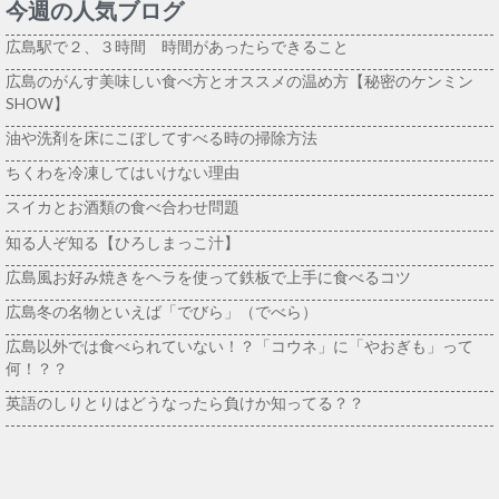
今週の人気ブログ
広島駅で２、３時間 時間があったらできること
広島のがんす美味しい食べ方とオススメの温め方【秘密のケンミン
SHOW】
油や洗剤を床にこぼしてすべる時の掃除方法
ちくわを冷凍してはいけない理由
スイカとお酒類の食べ合わせ問題
知る人ぞ知る【ひろしまっこ汁】
広島風お好み焼きをヘラを使って鉄板で上手に食べるコツ
広島冬の名物といえば「でびら」（でべら）
広島以外では食べられていない！？「コウネ」に「やおぎも」って
何！？？
英語のしりとりはどうなったら負けか知ってる？？