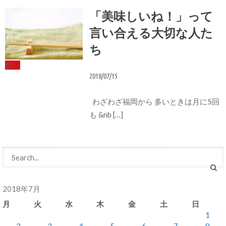
「美味しいね！」って
言い合える大切な人た
ち
想い
2018/07/15
わざわざ福岡から 多いときは月に5回
も &nb […]
2018年7月
月
火
水
木
金
土
日
1
2
3
4
5
6
7
8