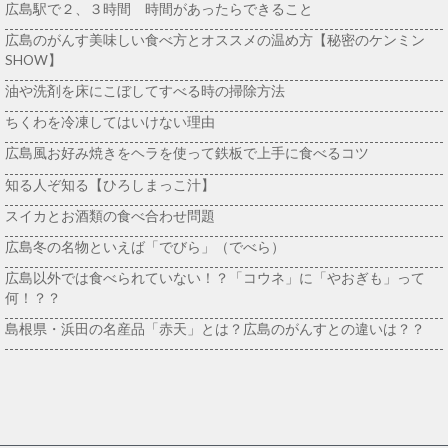
広島駅で２、３時間 時間があったらできること
広島のがんす美味しい食べ方とオススメの温め方【秘密のケンミン
SHOW】
油や洗剤を床にこぼしてすべる時の掃除方法
ちくわを冷凍してはいけない理由
広島風お好み焼きをヘラを使って鉄板で上手に食べるコツ
知る人ぞ知る【ひろしまっこ汁】
スイカとお酒類の食べ合わせ問題
広島冬の名物といえば「でびら」（でべら）
広島以外では食べられていない！？「コウネ」に「やおぎも」って
何！？？
島根県・浜田の名産品「赤天」とは？広島のがんすとの違いは？？