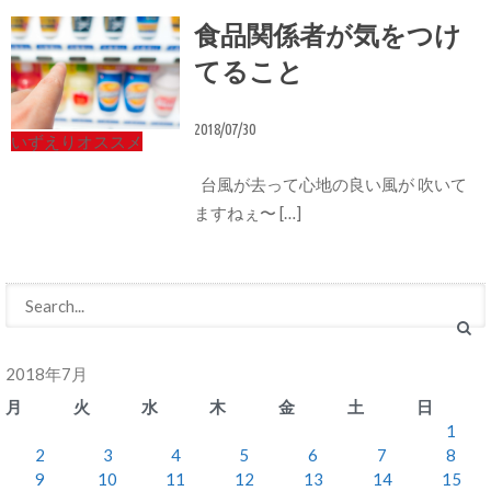
食品関係者が気をつけ
てること
2018/07/30
いずえりオススメ
台風が去って心地の良い風が 吹いて
ますねぇ〜 […]
2018年7月
月
火
水
木
金
土
日
1
2
3
4
5
6
7
8
9
10
11
12
13
14
15