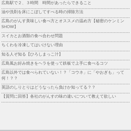
広島駅で２、３時間 時間があったらできること
油や洗剤を床にこぼしてすべる時の掃除方法
広島のがんす美味しい食べ方とオススメの温め方【秘密のケンミン
SHOW】
スイカとお酒類の食べ合わせ問題
ちくわを冷凍してはいけない理由
知る人ぞ知る【ひろしまっこ汁】
広島風お好み焼きをヘラを使って鉄板で上手に食べるコツ
広島以外では食べられていない！？「コウネ」に「やおぎも」って
何！？？
英語のしりとりはどうなったら負けか知ってる？？
【質問に回答】各社のがんすの味の違いについて教えて欲しい