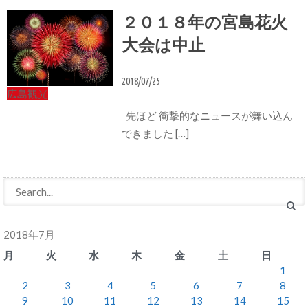
２０１８年の宮島花火
大会は中止
2018/07/25
広島観光
先ほど 衝撃的なニュースが舞い込ん
できました […]
2018年7月
月
火
水
木
金
土
日
1
2
3
4
5
6
7
8
9
10
11
12
13
14
15