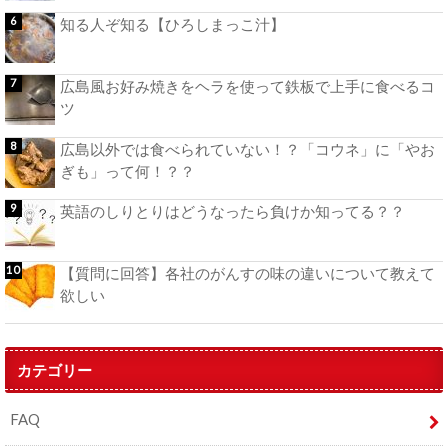
知る人ぞ知る【ひろしまっこ汁】
広島風お好み焼きをヘラを使って鉄板で上手に食べるコ
ツ
広島以外では食べられていない！？「コウネ」に「やお
ぎも」って何！？？
英語のしりとりはどうなったら負けか知ってる？？
【質問に回答】各社のがんすの味の違いについて教えて
欲しい
カテゴリー
FAQ