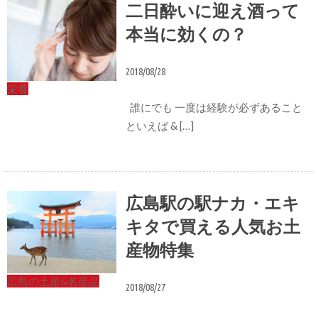
二日酔いに迎え酒って
本当に効くの？
2018/08/28
栄養
誰にでも 一度は経験が必ずあること
といえば & […]
広島駅の駅ナカ・エキ
キタで買える人気お土
産物特集
広島の土産&名産品
2018/08/27