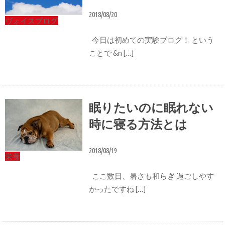
2018/08/20
ヴォイスブログ
今日は初めての実験ブログ！ という
ことで &n […]
眠りたいのに眠れない
時に寝る方法とは
2018/08/19
栄養
ここ数日、暑さも和らぎ 過ごしやす
かったですね […]