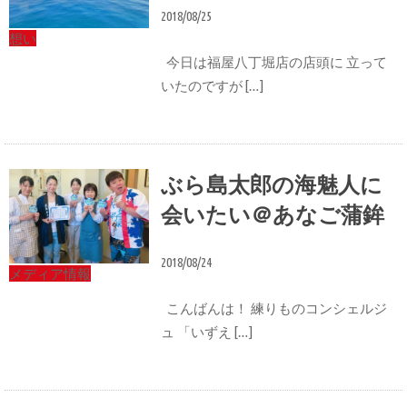
2018/08/25
想い
今日は福屋八丁堀店の店頭に 立って
いたのですが […]
ぶら島太郎の海魅人に
会いたい＠あなご蒲鉾
2018/08/24
メディア情報
こんばんは！ 練りものコンシェルジ
ュ 「いずえ […]