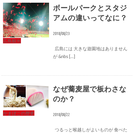
ボールパークとスタジ
アムの違いってなに？
2018/08/23
広島観光
広島には 大きな遊園地はありません
が &nbs […]
なぜ蕎麦屋で板わさな
のか？
かまぼこの歴史
2018/08/22
つるっと喉越しがよいものが 食べた