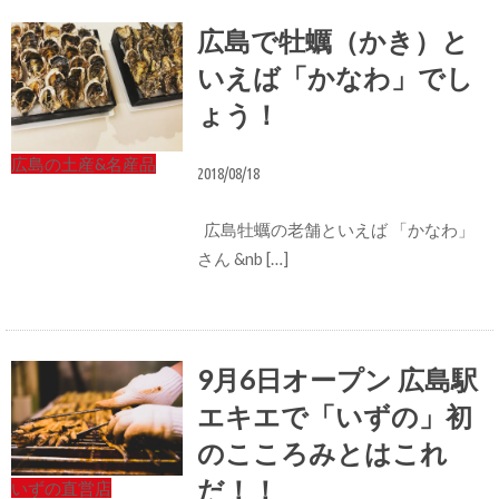
広島で牡蠣（かき）と
いえば「かなわ」でし
ょう！
広島の土産&名産品
2018/08/18
広島牡蠣の老舗といえば 「かなわ」
さん &nb […]
9月6日オープン 広島駅
エキエで「いずの」初
のこころみとはこれ
だ！！
いずの直営店