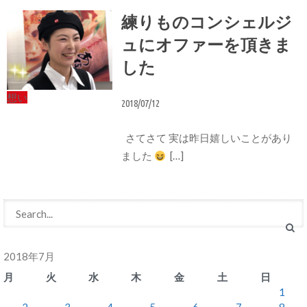
練りものコンシェルジ
ュにオファーを頂きま
した
想い
2018/07/12
さてさて 実は昨日嬉しいことがあり
ました
[…]
2018年7月
月
火
水
木
金
土
日
1
2
3
4
5
6
7
8