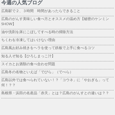
今週の人気ブログ
広島駅で２、３時間 時間があったらできること
広島のがんす美味しい食べ方とオススメの温め方【秘密のケンミン
SHOW】
油や洗剤を床にこぼしてすべる時の掃除方法
ちくわを冷凍してはいけない理由
広島風お好み焼きをヘラを使って鉄板で上手に食べるコツ
知る人ぞ知る【ひろしまっこ汁】
スイカとお酒類の食べ合わせ問題
広島冬の名物といえば「でびら」（でべら）
広島以外では食べられていない！？「コウネ」に「やおぎも」って
何！？？
島根県・浜田の名産品「赤天」とは？広島のがんすとの違いは？？