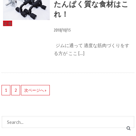
たんぱく質な食材はこ
れ！
栄養
2018/10/15
ジムに通って 適度な筋肉づくりをす
る方が ここ […]
1
2
次ページへ »