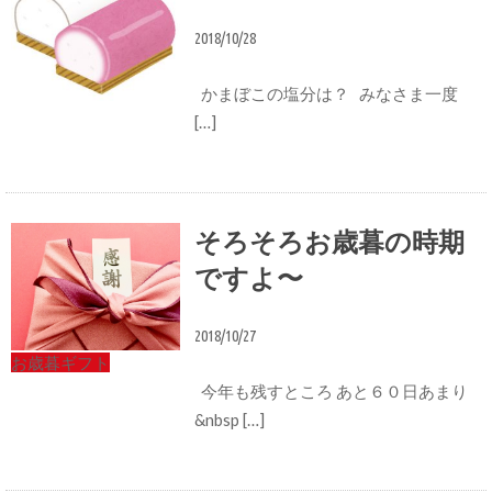
2018/10/28
かまぼこの塩分は？ みなさま一度
[…]
栄養
そろそろお歳暮の時期
ですよ〜
2018/10/27
お歳暮ギフト
今年も残すところ あと６０日あまり
&nbsp […]