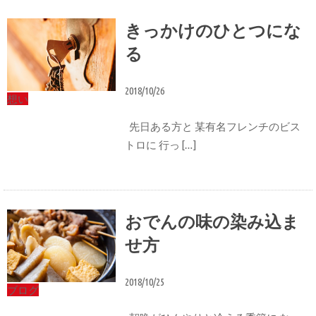
きっかけのひとつにな
る
2018/10/26
想い
先日ある方と 某有名フレンチのビス
トロに 行っ […]
おでんの味の染み込ま
せ方
2018/10/25
ブログ