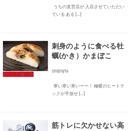
うちの直営店が 入店させていただい
ている ある […]
刺身のように食べる牡
蠣(かき）かまぼこ
2018/10/16
おいしい食べ方
寒い寒い寒いーー！ 極暖のヒートテ
ックが手放せ […]
筋トレに欠かせない高