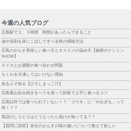
今週の人気ブログ
広島駅で２、３時間 時間があったらできること
油や洗剤を床にこぼしてすべる時の掃除方法
広島のがんす美味しい食べ方とオススメの温め方【秘密のケンミン
SHOW】
スイカとお酒類の食べ合わせ問題
ちくわを冷凍してはいけない理由
知る人ぞ知る【ひろしまっこ汁】
広島風お好み焼きをヘラを使って鉄板で上手に食べるコツ
広島以外では食べられていない！？「コウネ」に「やおぎも」って
何！？？
英語のしりとりはどうなったら負けか知ってる？？
【質問に回答】各社のがんすの味の違いについて教えて欲しい