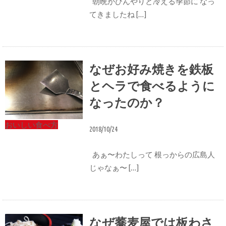
朝晩がひんやりと冷える季節に なっ
てきましたね […]
なぜお好み焼きを鉄板
とヘラで食べるように
なったのか？
おいしい食べ方
2018/10/24
あぁ〜わたしって 根っからの広島人
じゃなぁ〜 […]
なぜ蕎麦屋では板わさ