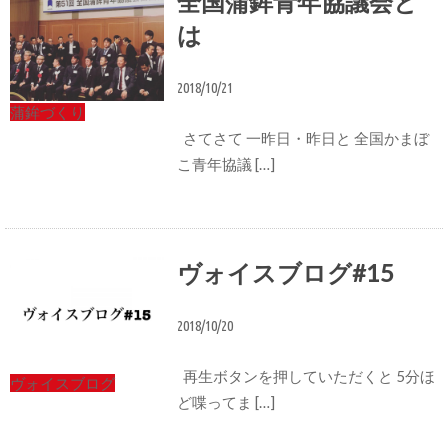
全国蒲鉾青年協議会と
は
2018/10/21
蒲鉾づくり
さてさて 一昨日・昨日と 全国かまぼ
こ青年協議 […]
ヴォイスブログ#15
2018/10/20
再生ボタンを押していただくと 5分ほ
ヴォイスブログ
ど喋ってま […]