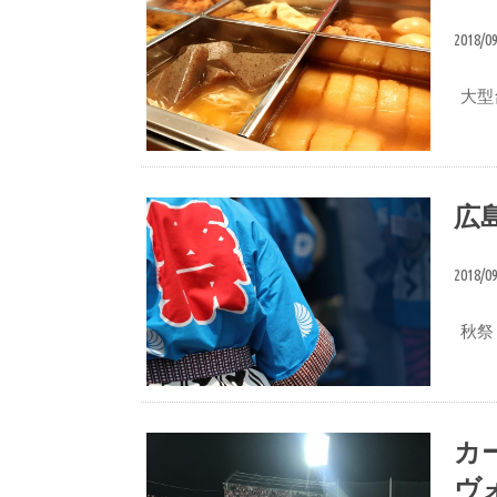
2018/0
大型
おいしい食べ方
広
2018/0
秋祭
蒲鉾づくり
カ
ヴ