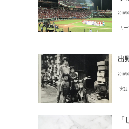
2018/0
カープ
ヴォイスブログ
出
2018/0
実は
出野水産の歴史
「