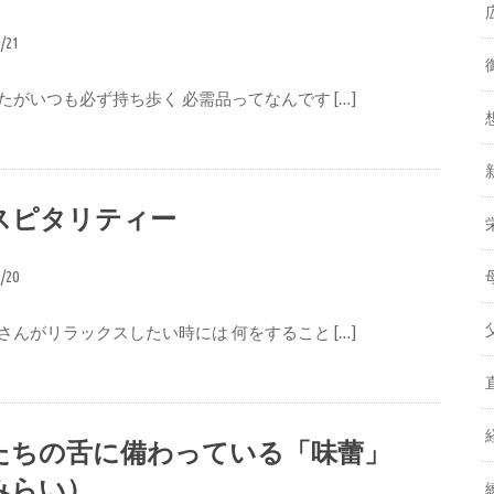
9/21
たがいつも必ず持ち歩く 必需品ってなんです […]
スピタリティー
9/20
さんがリラックスしたい時には 何をすること […]
たちの舌に備わっている「味蕾」
みらい）