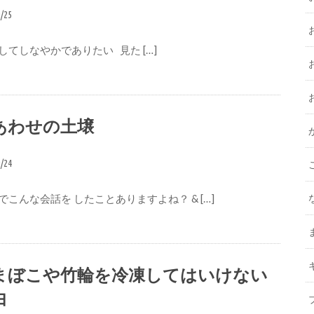
9/25
してしなやかでありたい 見た […]
あわせの土壌
9/24
こんな会話を したことありますよね？ & […]
まぼこや竹輪を冷凍してはいけない
由