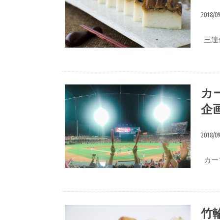
2018/0
三連
おいしい食べ方
カ
企
2018/0
カー
いずの直営店
竹