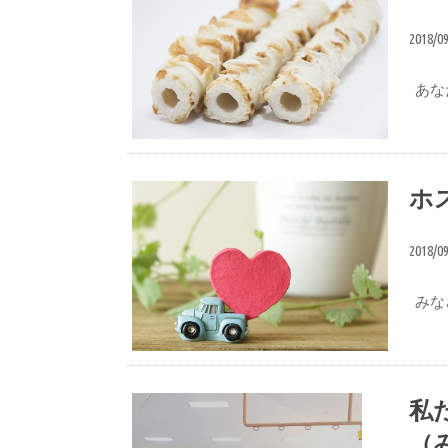
2018/0
あな
おいしい食べ方
ホ
2018/0
みな
想い
私
（