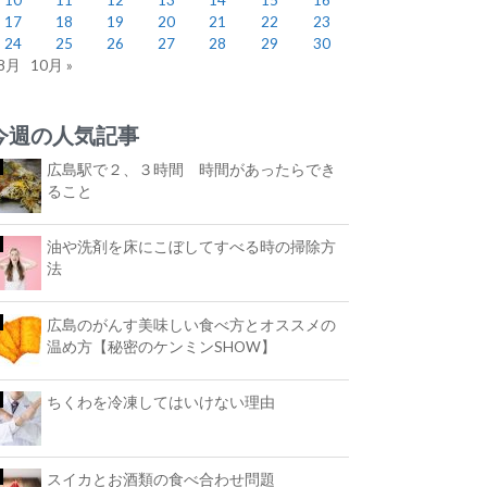
17
18
19
20
21
22
23
24
25
26
27
28
29
30
 8月
10月 »
今週の人気記事
広島駅で２、３時間 時間があったらでき
ること
油や洗剤を床にこぼしてすべる時の掃除方
法
広島のがんす美味しい食べ方とオススメの
温め方【秘密のケンミンSHOW】
ちくわを冷凍してはいけない理由
スイカとお酒類の食べ合わせ問題