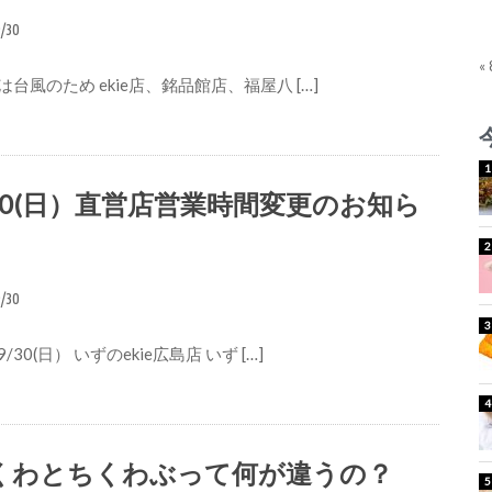
9/30
«
台風のため ekie店、銘品館店、福屋八 […]
/30(日）直営店営業時間変更のお知ら
9/30
/30(日） いずのekie広島店 いず […]
くわとちくわぶって何が違うの？