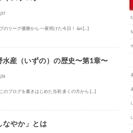
9/27
のリーグ優勝から 一夜明けた今日！ &n […]
野水産（いずの）の歴史〜第1章〜
9/26
このブログを書きはじめた当初 多くの方から […]
しなやか」とは