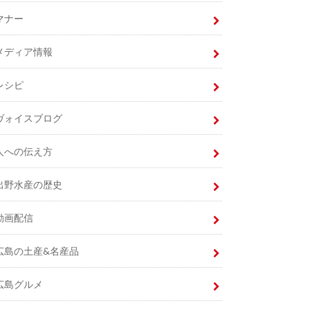
マナー
メディア情報
レシピ
ヴォイスブログ
人への伝え方
出野水産の歴史
動画配信
広島の土産&名産品
広島グルメ