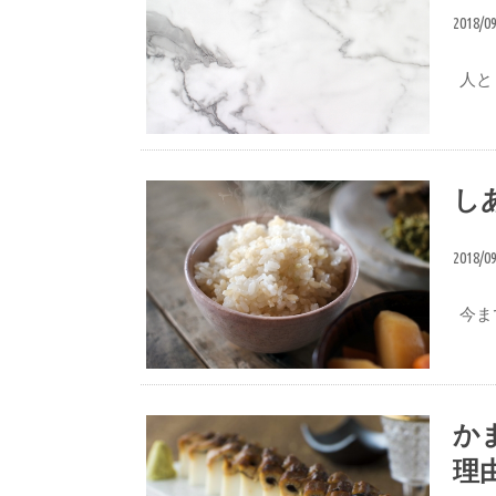
2018/0
人と
想い
し
2018/0
今まで
想い
か
理