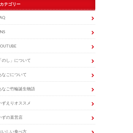
カテゴリー
FAQ
SNS
YOUTUBE
「のし」について
あなごについて
あなご竹輪誕生物語
いずえりオススメ
いずの直営店
おいしい食べ方