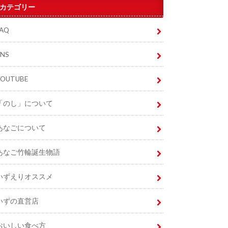
カテゴリー
FAQ
SNS
YOUTUBE
「のし」について
あなごについて
あなご竹輪誕生物語
いずえりオススメ
いずの直営店
おいしい食べ方