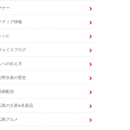
マナー
メディア情報
レシピ
ヴォイスブログ
人への伝え方
出野水産の歴史
動画配信
広島の土産&名産品
広島グルメ