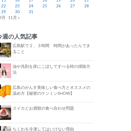
22
23
24
25
26
27
28
29
30
31
 9月
11月 »
今週の人気記事
広島駅で２、３時間 時間があったらでき
ること
油や洗剤を床にこぼしてすべる時の掃除方
法
広島のがんす美味しい食べ方とオススメの
温め方【秘密のケンミンSHOW】
スイカとお酒類の食べ合わせ問題
ちくわを冷凍してはいけない理由