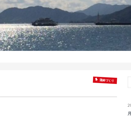
蒲鉾づくり
2