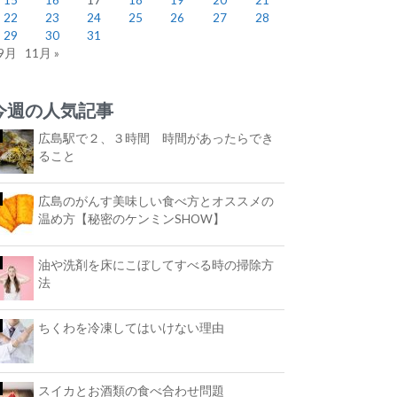
22
23
24
25
26
27
28
29
30
31
 9月
11月 »
今週の人気記事
広島駅で２、３時間 時間があったらでき
ること
広島のがんす美味しい食べ方とオススメの
温め方【秘密のケンミンSHOW】
油や洗剤を床にこぼしてすべる時の掃除方
法
ちくわを冷凍してはいけない理由
スイカとお酒類の食べ合わせ問題