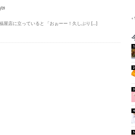
0/09
«
福屋店に立っていると 「おぉーー！久しぶり […]