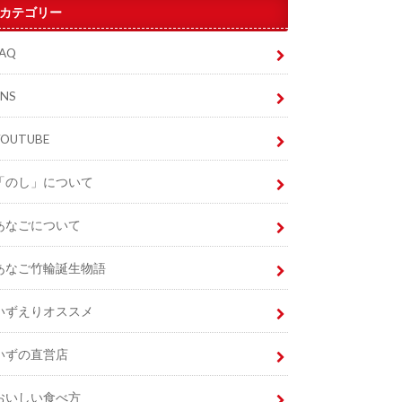
カテゴリー
FAQ
SNS
YOUTUBE
「のし」について
あなごについて
あなご竹輪誕生物語
いずえりオススメ
いずの直営店
おいしい食べ方