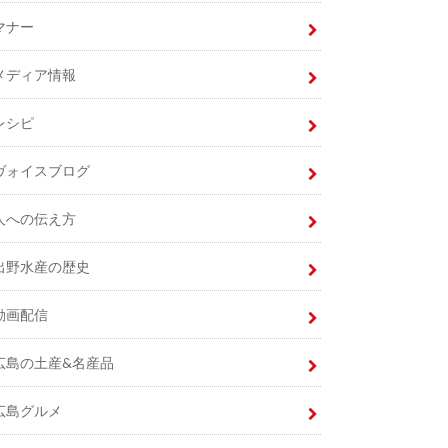
マナー
メディア情報
レシピ
ヴォイスブログ
人への伝え方
出野水産の歴史
動画配信
広島の土産&名産品
広島グルメ