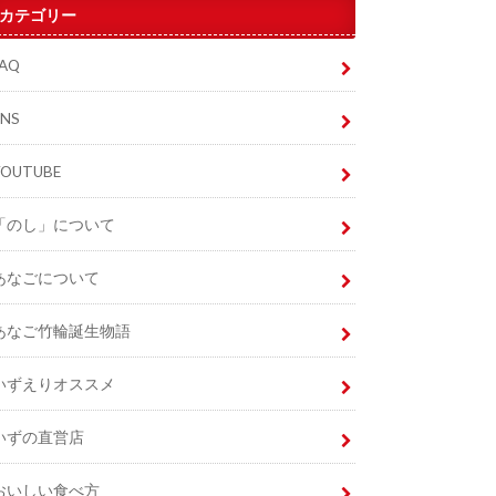
カテゴリー
FAQ
SNS
YOUTUBE
「のし」について
あなごについて
あなご竹輪誕生物語
いずえりオススメ
いずの直営店
おいしい食べ方