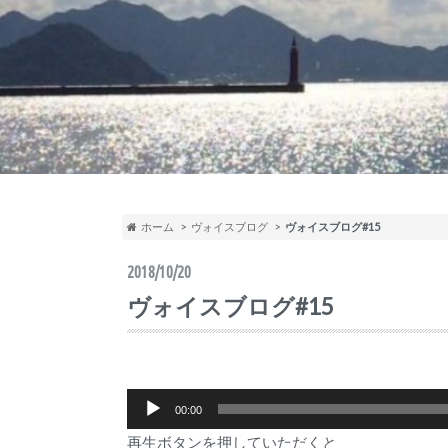
ホーム
ヴォイスブログ
ヴォイスブログ#15
2018/10/20
ヴォイスブログ#15
音
00:00
声
再生ボタンを押していただくと
プ