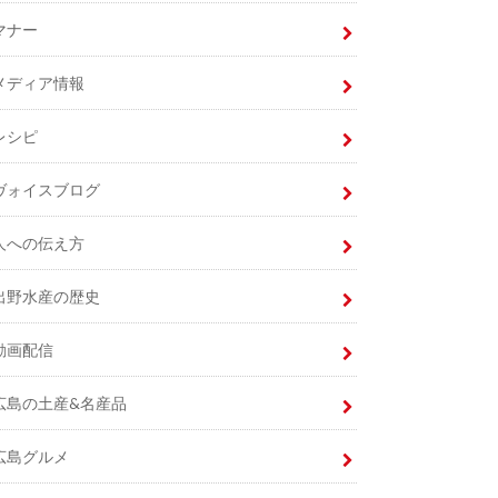
マナー
メディア情報
レシピ
ヴォイスブログ
人への伝え方
出野水産の歴史
動画配信
広島の土産&名産品
広島グルメ