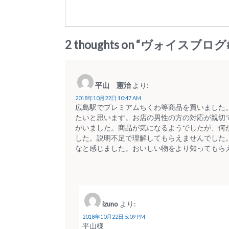
2 thoughts on “
ヴォイスブログ#
平山 憲治
より:
2018年10月22日 10:47 AM
広島駅でプレミアムちくわ等商品を買いました
たいと思います。お店の男性の方の対応が親切
がいました。商品が気になるようでしたが、何
した。説明不足で理解してもらえませんでした
なと感じました。おいしい物をより知ってもら
izuno
より:
2018年10月22日 5:09 PM
平山様