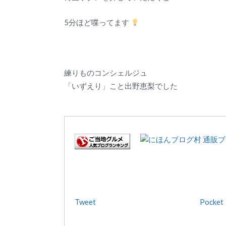
レ
ー
5分ほど喋ってます
ヤ
ー
練りものコンシェルジュ
「いずえり」こと出野恵梨でした
Tweet
Pocket