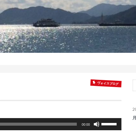
ヴォイスブログ
2
ボ
00:00
リ
ュ