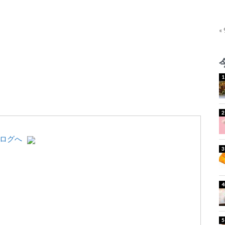
ー
ム
«
調
節
に
は
上
下
矢
印
キ
ー
を
使
っ
て
く
だ
さ
い。