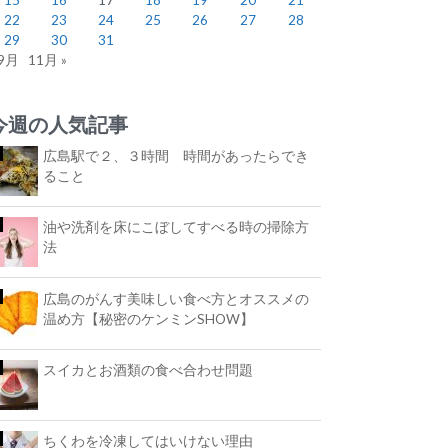
22
23
24
25
26
27
28
29
30
31
 9月
11月 »
今週の人気記事
広島駅で２、３時間 時間があったらでき
ること
油や洗剤を床にこぼしてすべる時の掃除方
法
広島のがんす美味しい食べ方とオススメの
温め方【秘密のケンミンSHOW】
スイカとお酒類の食べ合わせ問題
ちくわを冷凍してはいけない理由