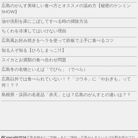
広島のがんす美味しい食べ方とオススメの温め方【秘密のケンミン
SHOW】
油や洗剤を床にこぼしてすべる時の掃除方法
ちくわを冷凍してはいけない理由
広島風お好み焼きをヘラを使って鉄板で上手に食べるコツ
知る人ぞ知る【ひろしまっこ汁】
スイカとお酒類の食べ合わせ問題
広島冬の名物といえば「でびら」（でべら）
広島以外では食べられていない！？「コウネ」に「やおぎも」って
何！？？
島根県・浜田の名産品「赤天」とは？広島のがんすとの違いは？？
©Copyright2024
広島名物あなご竹輪・あなご蒲鉾・広島がんすといえば出野水産のブロ