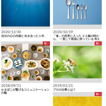
2020/12/30
2020/10/19
自分の心の内側と 向き合った１年
「食」の世界に入った ２３歳の時か
ら 、 一貫して根底に持っている 考え
想い
想い
2018/09/11
2019/01/21
かまぼこが繋げるコミュニケーション
プロの仕事とは？
の輪
想い