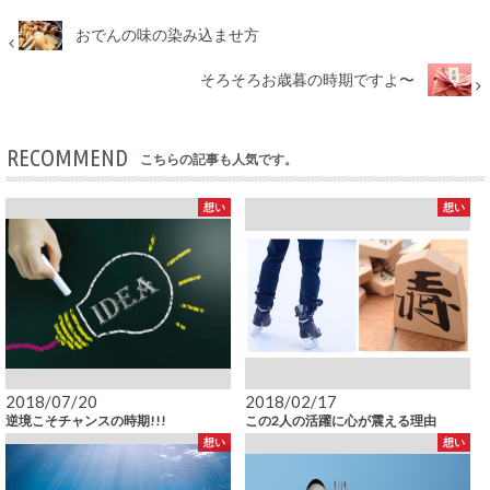
おでんの味の染み込ませ方
そろそろお歳暮の時期ですよ〜
RECOMMEND
こちらの記事も人気です。
想い
想い
2018/07/20
2018/02/17
逆境こそチャンスの時期!!!
この2人の活躍に心が震える理由
想い
想い