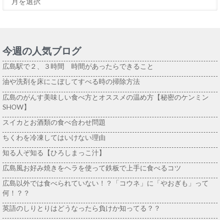
今週の人気ブログ
広島駅で２、３時間 時間があったらできること
油や洗剤を床にこぼしてすべる時の掃除方法
広島のがんす美味しい食べ方とオススメの温め方【秘密のケンミン
SHOW】
スイカとお酒類の食べ合わせ問題
ちくわを冷凍してはいけない理由
知る人ぞ知る【ひろしまっこ汁】
広島風お好み焼きをヘラを使って鉄板で上手に食べるコツ
広島以外では食べられていない！？「コウネ」に「やおぎも」って
何！？？
英語のしりとりはどうなったら負けか知ってる？？