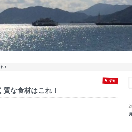
これ！
栄養
く質な食材はこれ！
2