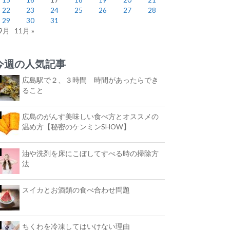
22
23
24
25
26
27
28
29
30
31
 9月
11月 »
今週の人気記事
広島駅で２、３時間 時間があったらでき
ること
広島のがんす美味しい食べ方とオススメの
温め方【秘密のケンミンSHOW】
油や洗剤を床にこぼしてすべる時の掃除方
法
スイカとお酒類の食べ合わせ問題
ちくわを冷凍してはいけない理由