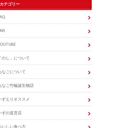
カテゴリー
FAQ
SNS
YOUTUBE
「のし」について
あなごについて
あなご竹輪誕生物語
いずえりオススメ
いずの直営店
おいしい食べ方