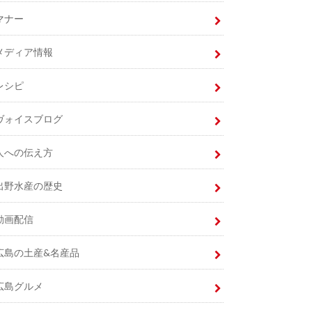
マナー
メディア情報
レシピ
ヴォイスブログ
人への伝え方
出野水産の歴史
動画配信
広島の土産&名産品
広島グルメ