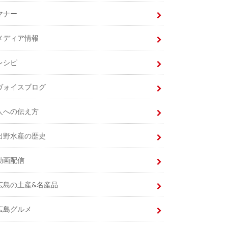
マナー
メディア情報
レシピ
ヴォイスブログ
人への伝え方
出野水産の歴史
動画配信
広島の土産&名産品
広島グルメ