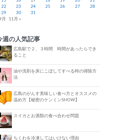
22
23
24
25
26
27
28
29
30
31
 9月
11月 »
今週の人気記事
広島駅で２、３時間 時間があったらでき
ること
油や洗剤を床にこぼしてすべる時の掃除方
法
広島のがんす美味しい食べ方とオススメの
温め方【秘密のケンミンSHOW】
スイカとお酒類の食べ合わせ問題
ちくわを冷凍してはいけない理由