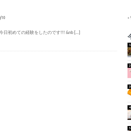
0/10
«
日初めての経験をしたのです!!! &nb […]