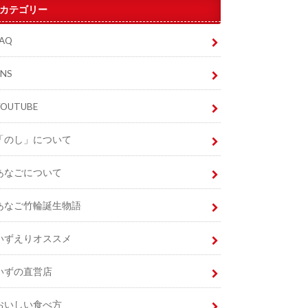
カテゴリー
FAQ
SNS
YOUTUBE
「のし」について
あなごについて
あなご竹輪誕生物語
いずえりオススメ
いずの直営店
おいしい食べ方