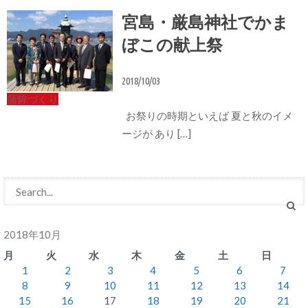
宮島・厳島神社でかま
ぼこの献上祭
2018/10/03
蒲鉾づくり
お祭りの時期といえば 夏と秋のイメ
ージが あり […]
2018年10月
月
火
水
木
金
土
日
1
2
3
4
5
6
7
8
9
10
11
12
13
14
15
16
17
18
19
20
21