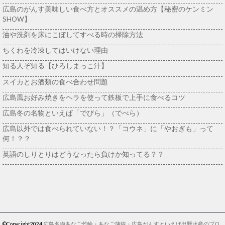
広島のがんす美味しい食べ方とオススメの温め方【秘密のケンミン
SHOW】
油や洗剤を床にこぼしてすべる時の掃除方法
ちくわを冷凍してはいけない理由
知る人ぞ知る【ひろしまっこ汁】
スイカとお酒類の食べ合わせ問題
広島風お好み焼きをヘラを使って鉄板で上手に食べるコツ
広島冬の名物といえば「でびら」（でべら）
広島以外では食べられていない！？「コウネ」に「やおぎも」って
何！？？
英語のしりとりはどうなったら負けか知ってる？？
©Copyright2024
広島名物あなご竹輪・あなご蒲鉾・広島がんすといえば出野水産のブロ