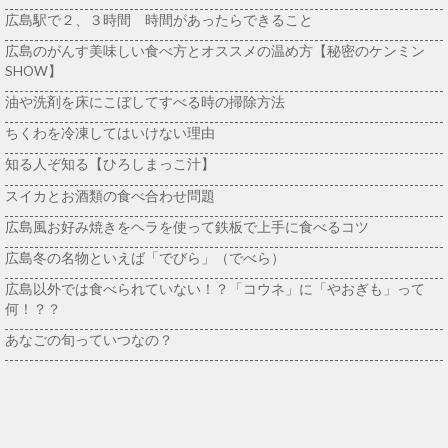
広島駅で２、３時間 時間があったらできること
広島のがんす美味しい食べ方とオススメの温め方【秘密のケンミン
SHOW】
油や洗剤を床にこぼしてすべる時の掃除方法
ちくわを冷凍してはいけない理由
知る人ぞ知る【ひろしまっこ汁】
スイカとお酒類の食べ合わせ問題
広島風お好み焼きをヘラを使って鉄板で上手に食べるコツ
広島冬の名物といえば「でびら」（でべら）
広島以外では食べられていない！？「コウネ」に「やおぎも」って
何！？？
あなごの旬っていつなの？