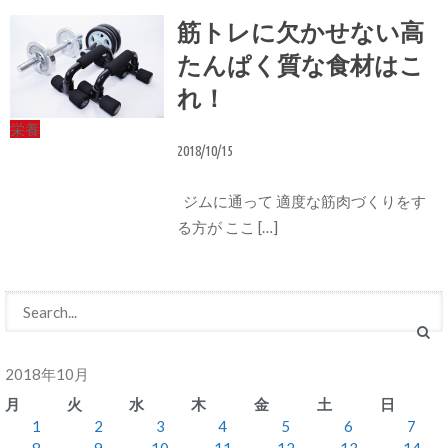
筋トレに欠かせない高
たんぱく質な食材はこ
れ！
栄養
2018/10/15
ジムに通って 適度な筋肉づくりをす
る方が ここ […]
2018年10月
月
火
水
木
金
土
日
1
2
3
4
5
6
7
8
9
10
11
12
13
14