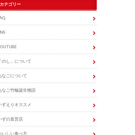
カテゴリー
FAQ
SNS
YOUTUBE
「のし」について
あなごについて
あなご竹輪誕生物語
いずえりオススメ
いずの直営店
おいしい食べ方