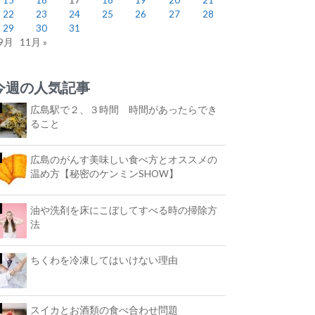
22
23
24
25
26
27
28
29
30
31
 9月
11月 »
今週の人気記事
広島駅で２、３時間 時間があったらでき
ること
広島のがんす美味しい食べ方とオススメの
温め方【秘密のケンミンSHOW】
油や洗剤を床にこぼしてすべる時の掃除方
法
ちくわを冷凍してはいけない理由
スイカとお酒類の食べ合わせ問題