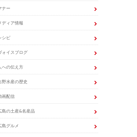
マナー
メディア情報
レシピ
ヴォイスブログ
人への伝え方
出野水産の歴史
動画配信
広島の土産&名産品
広島グルメ