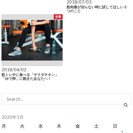
2018/07/03
筋肉痛が治らない時に試してほしい３
つのこと
栄養
2018/04/02
筋トレ中に食べる「サラダチキン」
「ゆで卵」に飽きたあなたへ！
2020年3月
月
火
水
木
金
土
日
1