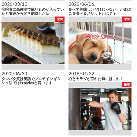
2020/03/12
2020/06/06
病院食に高確率で練りものが入ってい
食べて美味しいだけじゃない！かまぼ
たと友達から聞き納得した話
こを食べるメリットとは？？
栄養
栄養
2020/06/30
2018/01/22
タンパク質は英語でプロテイン ギリ
心とカラダが疲れた時にはこれ！
シャ語ではProteiosと言います
栄養