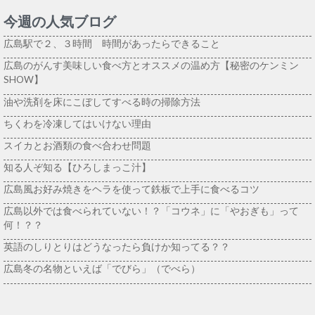
今週の人気ブログ
広島駅で２、３時間 時間があったらできること
広島のがんす美味しい食べ方とオススメの温め方【秘密のケンミン
SHOW】
油や洗剤を床にこぼしてすべる時の掃除方法
ちくわを冷凍してはいけない理由
スイカとお酒類の食べ合わせ問題
知る人ぞ知る【ひろしまっこ汁】
広島風お好み焼きをヘラを使って鉄板で上手に食べるコツ
広島以外では食べられていない！？「コウネ」に「やおぎも」って
何！？？
英語のしりとりはどうなったら負けか知ってる？？
広島冬の名物といえば「でびら」（でべら）