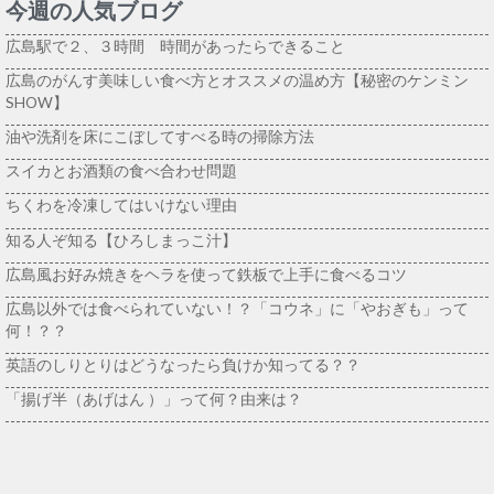
今週の人気ブログ
広島駅で２、３時間 時間があったらできること
広島のがんす美味しい食べ方とオススメの温め方【秘密のケンミン
SHOW】
油や洗剤を床にこぼしてすべる時の掃除方法
スイカとお酒類の食べ合わせ問題
ちくわを冷凍してはいけない理由
知る人ぞ知る【ひろしまっこ汁】
広島風お好み焼きをヘラを使って鉄板で上手に食べるコツ
広島以外では食べられていない！？「コウネ」に「やおぎも」って
何！？？
英語のしりとりはどうなったら負けか知ってる？？
「揚げ半（あげはん ）」って何？由来は？