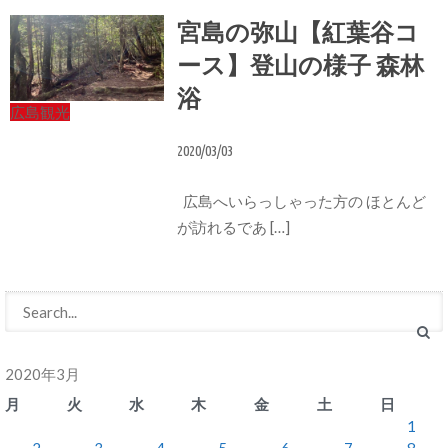
宮島の弥山【紅葉谷コ
ース】登山の様子 森林
浴
広島観光
2020/03/03
広島へいらっしゃった方の ほとんど
が訪れるであ […]
2020年3月
月
火
水
木
金
土
日
1
2
3
4
5
6
7
8