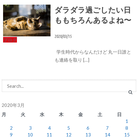
ダラダラ過ごしたい日
ももちろんあるよね〜
2020/03/15
ブログ
学生時代からなんだけど 丸一日誰と
も連絡を取り […]
2020年3月
月
火
水
木
金
土
日
1
2
3
4
5
6
7
8
9
10
11
12
13
14
15