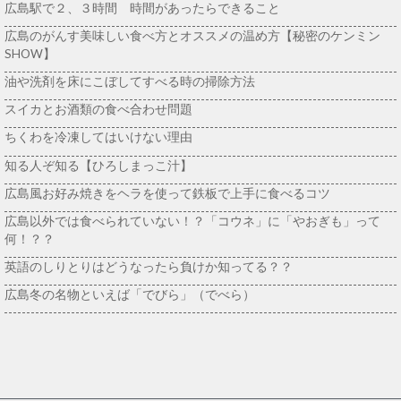
広島駅で２、３時間 時間があったらできること
広島のがんす美味しい食べ方とオススメの温め方【秘密のケンミン
SHOW】
油や洗剤を床にこぼしてすべる時の掃除方法
スイカとお酒類の食べ合わせ問題
ちくわを冷凍してはいけない理由
知る人ぞ知る【ひろしまっこ汁】
広島風お好み焼きをヘラを使って鉄板で上手に食べるコツ
広島以外では食べられていない！？「コウネ」に「やおぎも」って
何！？？
英語のしりとりはどうなったら負けか知ってる？？
広島冬の名物といえば「でびら」（でべら）