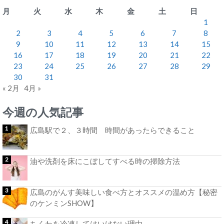
月
火
水
木
金
土
日
1
2
3
4
5
6
7
8
9
10
11
12
13
14
15
16
17
18
19
20
21
22
23
24
25
26
27
28
29
30
31
« 2月
4月 »
今週の人気記事
広島駅で２、３時間 時間があったらできること
油や洗剤を床にこぼしてすべる時の掃除方法
広島のがんす美味しい食べ方とオススメの温め方【秘密
のケンミンSHOW】
ちくわを冷凍してはいけない理由