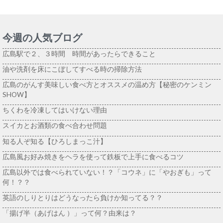
今週の人気ブログ
広島駅で２、３時間 時間があったらできること
油や洗剤を床にこぼしてすべる時の掃除方法
広島のがんす美味しい食べ方とオススメの温め方【秘密のケンミン
SHOW】
ちくわを冷凍してはいけない理由
スイカとお酒類の食べ合わせ問題
知る人ぞ知る【ひろしまっこ汁】
広島風お好み焼きをヘラを使って鉄板で上手に食べるコツ
広島以外では食べられていない！？「コウネ」に「やおぎも」って
何！？？
英語のしりとりはどうなったら負けか知ってる？？
「揚げ半（あげはん ）」って何？由来は？