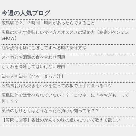
今週の人気ブログ
広島駅で２、３時間 時間があったらできること
広島のがんす美味しい食べ方とオススメの温め方【秘密のケンミン
SHOW】
油や洗剤を床にこぼしてすべる時の掃除方法
スイカとお酒類の食べ合わせ問題
ちくわを冷凍してはいけない理由
知る人ぞ知る【ひろしまっこ汁】
広島風お好み焼きをヘラを使って鉄板で上手に食べるコツ
広島以外では食べられていない！？「コウネ」に「やおぎも」って
何！？？
英語のしりとりはどうなったら負けか知ってる？？
【質問に回答】各社のがんすの味の違いについて教えて欲しい