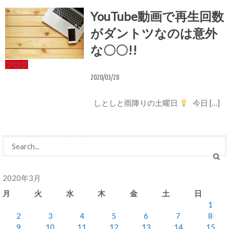
YouTube動画で再生回数
がダントツなのは意外
な〇〇!!
ブログ
2020/03/28
しとしと雨降りの土曜日
今日 […]
2020年3月
月
火
水
木
金
土
日
1
2
3
4
5
6
7
8
9
10
11
12
13
14
15