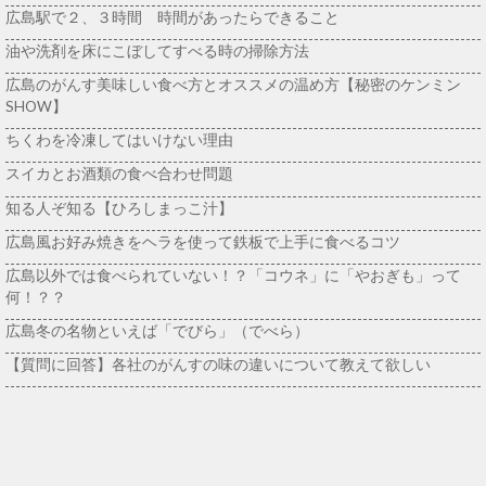
広島駅で２、３時間 時間があったらできること
油や洗剤を床にこぼしてすべる時の掃除方法
広島のがんす美味しい食べ方とオススメの温め方【秘密のケンミン
SHOW】
ちくわを冷凍してはいけない理由
スイカとお酒類の食べ合わせ問題
知る人ぞ知る【ひろしまっこ汁】
広島風お好み焼きをヘラを使って鉄板で上手に食べるコツ
広島以外では食べられていない！？「コウネ」に「やおぎも」って
何！？？
広島冬の名物といえば「でびら」（でべら）
【質問に回答】各社のがんすの味の違いについて教えて欲しい