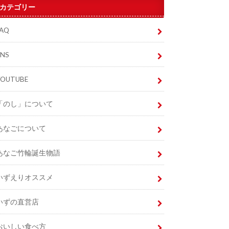
カテゴリー
FAQ
SNS
YOUTUBE
「のし」について
あなごについて
あなご竹輪誕生物語
いずえりオススメ
いずの直営店
おいしい食べ方