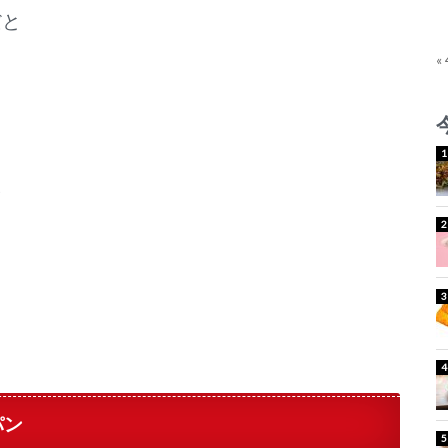
だと
«
を
パン