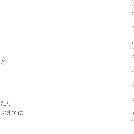
けど
せたり
並ぶまでに