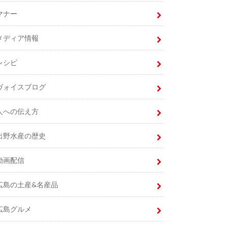
マナー
メディア情報
レシピ
ヴォイスブログ
人への伝え方
出野水産の歴史
動画配信
広島の土産&名産品
広島グルメ