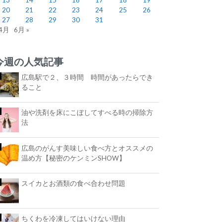
20
21
22
23
24
25
26
27
28
29
30
31
 4月
6月 »
今週の人気記事
広島駅で２、３時間 時間があったらでき
ること
油や洗剤を床にこぼしてすべる時の掃除方
法
広島のがんす美味しい食べ方とオススメの
温め方【秘密のケンミンSHOW】
スイカとお酒類の食べ合わせ問題
ちくわを冷凍してはいけない理由