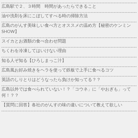
広島駅で２、３時間 時間があったらできること
油や洗剤を床にこぼしてすべる時の掃除方法
広島のがんす美味しい食べ方とオススメの温め方【秘密のケンミン
SHOW】
スイカとお酒類の食べ合わせ問題
ちくわを冷凍してはいけない理由
知る人ぞ知る【ひろしまっこ汁】
広島風お好み焼きをヘラを使って鉄板で上手に食べるコツ
英語のしりとりはどうなったら負けか知ってる？？
広島以外では食べられていない！？「コウネ」に「やおぎも」って
何！？？
【質問に回答】各社のがんすの味の違いについて教えて欲しい