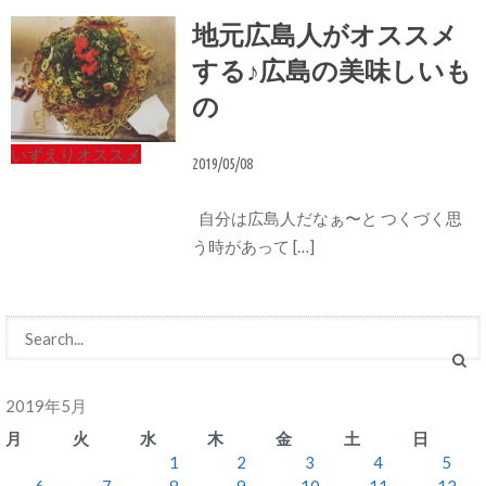
地元広島人がオススメ
する♪広島の美味しいも
の
いずえりオススメ
2019/05/08
自分は広島人だなぁ〜と つくづく思
う時があって […]
2019年5月
月
火
水
木
金
土
日
1
2
3
4
5
6
7
8
9
10
11
12