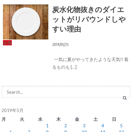
炭水化物抜きのダイエ
ットがリバウンドしや
すい理由
栄養
2019/05/25
一気に夏がやってきたような天気!! 着
るものも […]
2019年5月
月
火
水
木
金
土
日
1
2
3
4
5
6
7
8
9
10
11
12