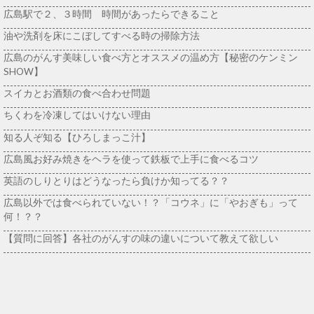
広島駅で２、３時間 時間があったらできること
油や洗剤を床にこぼしてすべる時の掃除方法
広島のがんす美味しい食べ方とオススメの温め方【秘密のケンミン
SHOW】
スイカとお酒類の食べ合わせ問題
ちくわを冷凍してはいけない理由
知る人ぞ知る【ひろしまっこ汁】
広島風お好み焼きをヘラを使って鉄板で上手に食べるコツ
英語のしりとりはどうなったら負けか知ってる？？
広島以外では食べられていない！？「コウネ」に「やおぎも」って
何！？？
【質問に回答】各社のがんすの味の違いについて教えて欲しい