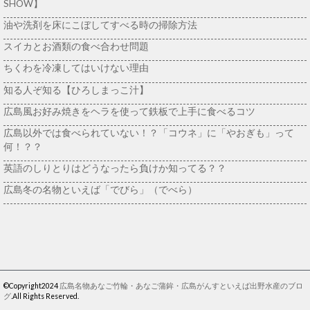
SHOW】
油や洗剤を床にこぼしてすべる時の掃除方法
スイカとお酒類の食べ合わせ問題
ちくわを冷凍してはいけない理由
知る人ぞ知る【ひろしまっこ汁】
広島風お好み焼きをヘラを使って鉄板で上手に食べるコツ
広島以外では食べられていない！？「コウネ」に「やおぎも」って
何！？？
英語のしりとりはどうなったら負けか知ってる？？
広島冬の名物といえば「でびら」（でべら）
©Copyright2024
広島名物あなご竹輪・あなご蒲鉾・広島がんすといえば出野水産のブロ
グ
.All Rights Reserved.