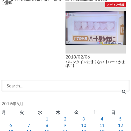
ご蒲鉾
メディア情報
2018/02/06
バレンタインに甘くない【ハートかま
ぼこ】
2019年5月
月
火
水
木
金
土
日
1
2
3
4
5
6
7
8
9
10
11
12