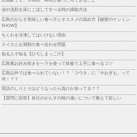
広島駅で２、３時間 時間があったらできること
油や洗剤を床にこぼしてすべる時の掃除方法
広島のがんす美味しい食べ方とオススメの温め方【秘密のケンミン
SHOW】
ちくわを冷凍してはいけない理由
スイカとお酒類の食べ合わせ問題
知る人ぞ知る【ひろしまっこ汁】
広島風お好み焼きをヘラを使って鉄板で上手に食べるコツ
広島以外では食べられていない！？「コウネ」に「やおぎも」って
何！？？
英語のしりとりはどうなったら負けか知ってる？？
【質問に回答】各社のがんすの味の違いについて教えて欲しい