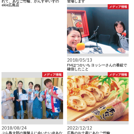
れて、あなご竹輪、がんす＠いずの
登場します
ekie広島店
メディア情報
2018/05/13
FMはつかいち ヨッシーさんの番組で
確信したこと
メディア情報
メディア情報
2018/08/24
2022/12/12
ぶら島太郎の海魅人に会いたい＠あな
広島のお土産にあなご竹輪