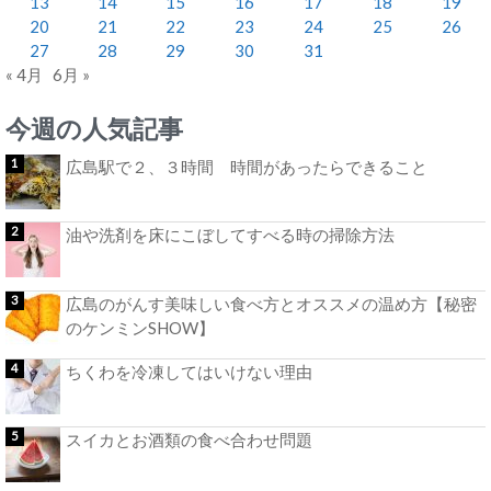
13
14
15
16
17
18
19
20
21
22
23
24
25
26
27
28
29
30
31
« 4月
6月 »
今週の人気記事
広島駅で２、３時間 時間があったらできること
油や洗剤を床にこぼしてすべる時の掃除方法
広島のがんす美味しい食べ方とオススメの温め方【秘密
のケンミンSHOW】
ちくわを冷凍してはいけない理由
スイカとお酒類の食べ合わせ問題