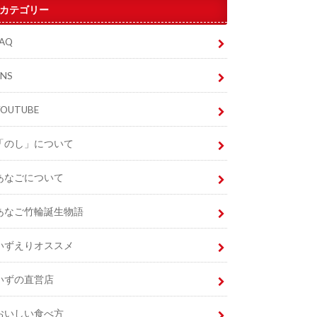
カテゴリー
FAQ
SNS
YOUTUBE
「のし」について
あなごについて
あなご竹輪誕生物語
いずえりオススメ
いずの直営店
おいしい食べ方