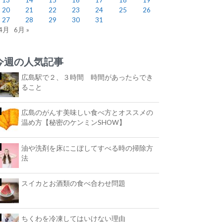
20
21
22
23
24
25
26
27
28
29
30
31
 4月
6月 »
今週の人気記事
広島駅で２、３時間 時間があったらでき
ること
広島のがんす美味しい食べ方とオススメの
温め方【秘密のケンミンSHOW】
油や洗剤を床にこぼしてすべる時の掃除方
法
スイカとお酒類の食べ合わせ問題
ちくわを冷凍してはいけない理由