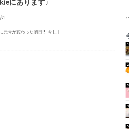
kieにあります♪
5/01
«
元号が変わった初日!! 今 […]