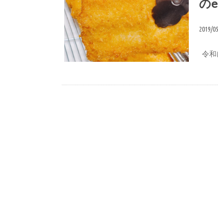
のe
2019/0
令和に
いずの直営店