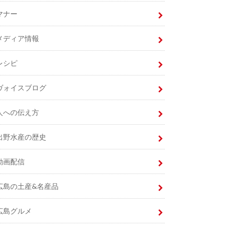
マナー
メディア情報
レシピ
ヴォイスブログ
人への伝え方
出野水産の歴史
動画配信
広島の土産&名産品
広島グルメ