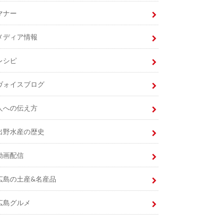
マナー
メディア情報
レシピ
ヴォイスブログ
人への伝え方
出野水産の歴史
動画配信
広島の土産&名産品
広島グルメ