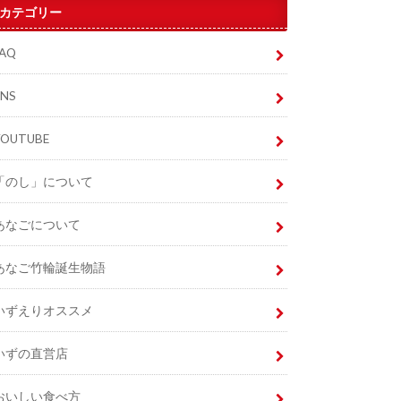
カテゴリー
FAQ
SNS
YOUTUBE
「のし」について
あなごについて
あなご竹輪誕生物語
いずえりオススメ
いずの直営店
おいしい食べ方