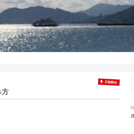
広島観光
み方
2