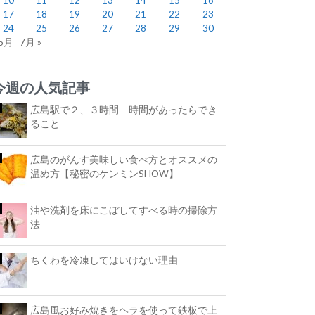
17
18
19
20
21
22
23
24
25
26
27
28
29
30
 5月
7月 »
今週の人気記事
広島駅で２、３時間 時間があったらでき
ること
広島のがんす美味しい食べ方とオススメの
温め方【秘密のケンミンSHOW】
油や洗剤を床にこぼしてすべる時の掃除方
法
ちくわを冷凍してはいけない理由
広島風お好み焼きをヘラを使って鉄板で上