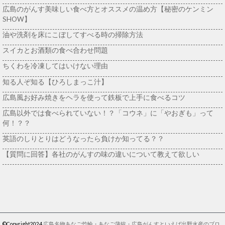
広島のがんす美味しい食べ方とオススメの温め方【秘密のケンミン
SHOW】
油や洗剤を床にこぼしてすべる時の掃除方法
スイカとお酒類の食べ合わせ問題
ちくわを冷凍してはいけない理由
知る人ぞ知る【ひろしまっこ汁】
広島風お好み焼きをヘラを使って鉄板で上手に食べるコツ
広島以外では食べられていない！？「コウネ」に「やおぎも」って
何！？？
英語のしりとりはどうなったら負けか知ってる？？
【質問に回答】各社のがんすの味の違いについて教えて欲しい
©Copyright2024
広島名物あなご竹輪・あなご蒲鉾・広島がんすといえば出野水産のブロ