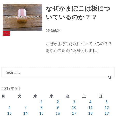
なぜかまぼこは板につ
いているのか？？
2019/05/24
FAQ
なぜかまぼこは板についているの？？
あなたの疑問にお答えしま […]
2019年5月
月
火
水
木
金
土
日
1
2
3
4
5
6
7
8
9
10
11
12
13
14
15
16
17
18
19