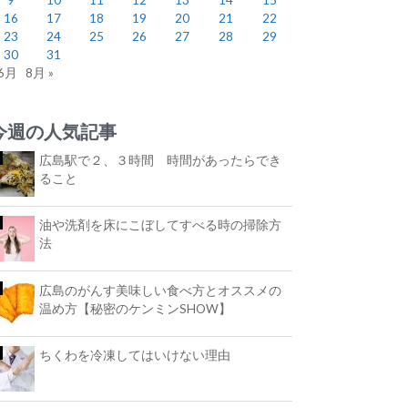
16
17
18
19
20
21
22
23
24
25
26
27
28
29
30
31
 6月
8月 »
今週の人気記事
広島駅で２、３時間 時間があったらでき
ること
油や洗剤を床にこぼしてすべる時の掃除方
法
広島のがんす美味しい食べ方とオススメの
温め方【秘密のケンミンSHOW】
ちくわを冷凍してはいけない理由