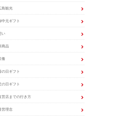
広島観光
御中元ギフト
想い
新商品
栄養
母の日ギフト
父の日ギフト
直営店までの行き方
経営理念