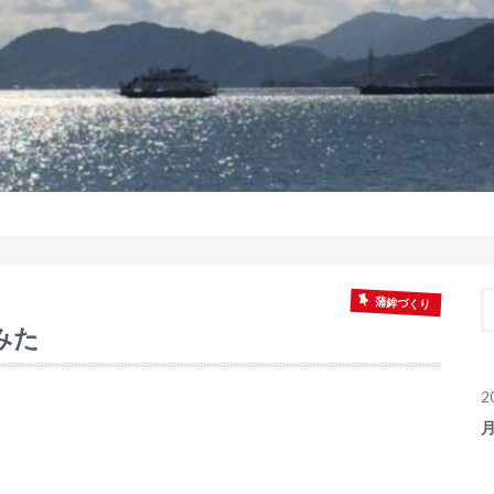
蒲鉾づくり
みた
2