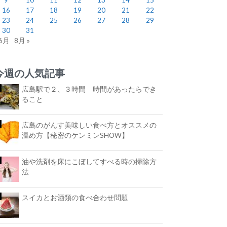
16
17
18
19
20
21
22
23
24
25
26
27
28
29
30
31
 6月
8月 »
今週の人気記事
広島駅で２、３時間 時間があったらでき
ること
広島のがんす美味しい食べ方とオススメの
温め方【秘密のケンミンSHOW】
油や洗剤を床にこぼしてすべる時の掃除方
法
スイカとお酒類の食べ合わせ問題