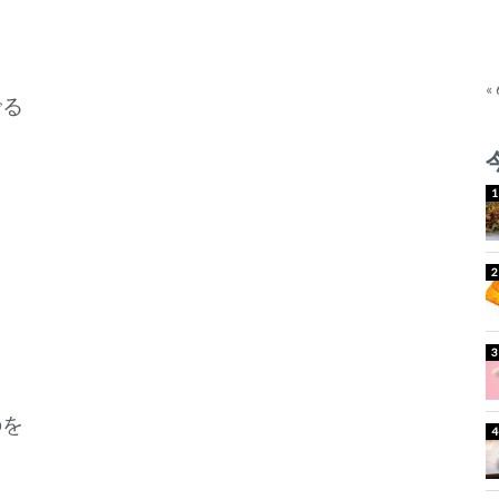
«
でる
のを