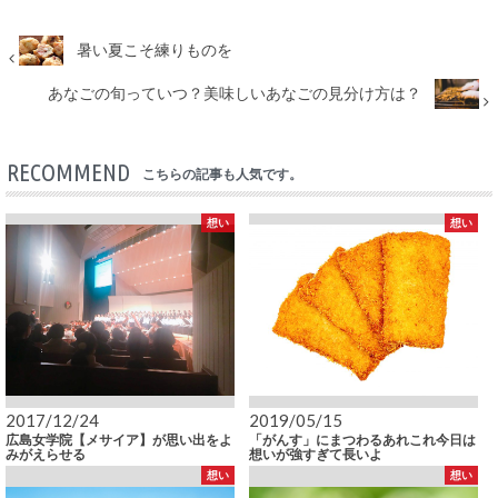
暑い夏こそ練りものを
あなごの旬っていつ？美味しいあなごの見分け方は？
RECOMMEND
こちらの記事も人気です。
想い
想い
2017/12/24
2019/05/15
広島女学院【メサイア】が思い出をよ
「がんす」にまつわるあれこれ今日は
みがえらせる
想いが強すぎて長いよ
想い
想い