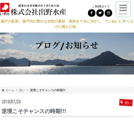
ご利用ガイド
MENU
瀬戸の彩菜。瀬戸内の豊かな自然の素材、風味を十分に活かし、ていねいに作り上
げた職人の味。
ホーム
想い
逆境こそチャンスの時期!!!
2018/07/20
想い
逆境こそチャンスの時期!!!