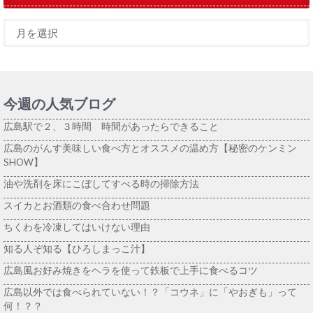
今週の人気ブログ
広島駅で２、３時間 時間があったらできること
広島のがんす美味しい食べ方とオススメの温め方【秘密のケンミン
SHOW】
油や洗剤を床にこぼしてすべる時の掃除方法
スイカとお酒類の食べ合わせ問題
ちくわを冷凍してはいけない理由
知る人ぞ知る【ひろしまっこ汁】
広島風お好み焼きをヘラを使って鉄板で上手に食べるコツ
広島以外では食べられていない！？「コウネ」に「やおぎも」って
何！？？