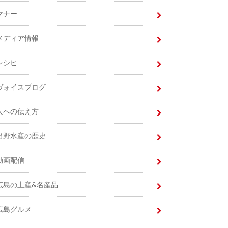
マナー
メディア情報
レシピ
ヴォイスブログ
人への伝え方
出野水産の歴史
動画配信
広島の土産&名産品
広島グルメ