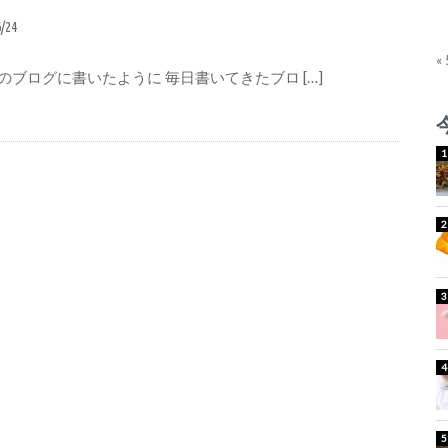
6/24
«
のブログに書いたように 毎日書いてきたブロ […]