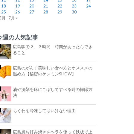
18
19
20
21
22
23
24
25
26
27
28
29
30
 5月
7月 »
今週の人気記事
広島駅で２、３時間 時間があったらでき
ること
広島のがんす美味しい食べ方とオススメの
温め方【秘密のケンミンSHOW】
油や洗剤を床にこぼしてすべる時の掃除方
法
ちくわを冷凍してはいけない理由
広島風お好み焼きをヘラを使って鉄板で上