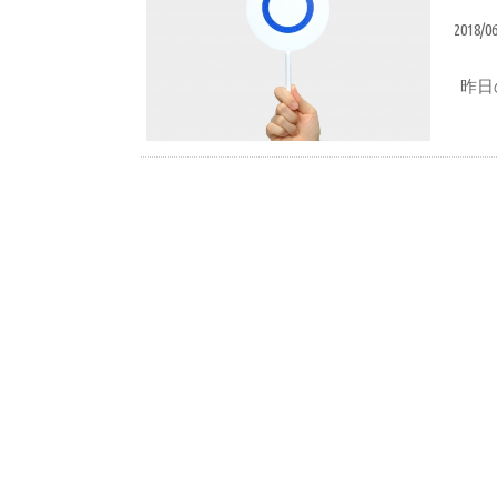
2018/0
昨日
想い