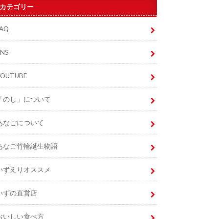
カテゴリー
FAQ
SNS
YOUTUBE
「のし」について
あなごについて
あなご竹輪誕生物語
いずえりオススメ
いずの直営店
おいしい食べ方