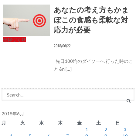
あなたの考え方もかま
ぼこの食感も柔軟な対
応力が必要
蒲鉾づくり
2018/06/22
先日100均のダイソーへ 行った時のこ
と &n […]
2018年6月
月
火
水
木
金
土
日
1
2
3
4
5
6
7
8
9
10