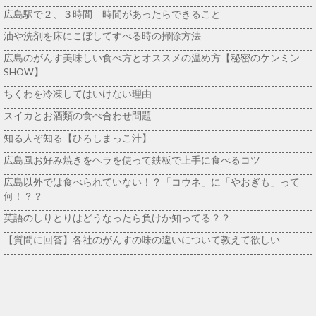
広島駅で２、３時間 時間があったらできること
油や洗剤を床にこぼしてすべる時の掃除方法
広島のがんす美味しい食べ方とオススメの温め方【秘密のケンミン
SHOW】
ちくわを冷凍してはいけない理由
スイカとお酒類の食べ合わせ問題
知る人ぞ知る【ひろしまっこ汁】
広島風お好み焼きをヘラを使って鉄板で上手に食べるコツ
広島以外では食べられていない！？「コウネ」に「やおぎも」って
何！？？
英語のしりとりはどうなったら負けか知ってる？？
【質問に回答】各社のがんすの味の違いについて教えて欲しい