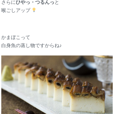
さらに
ひやっ・つるんっ
と
喉ごしアップ
かまぼこって
白身魚の蒸し物ですからね♪