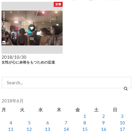
栄養
2018/10/30
女性が心に余裕をもつための近道
2018年6月
月
火
水
木
金
土
日
1
2
3
4
5
6
7
8
9
10
11
12
13
14
15
16
17