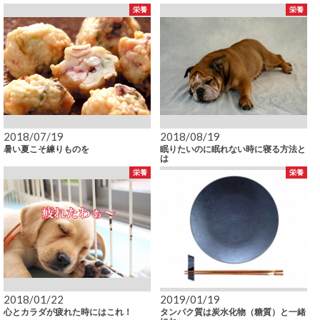
栄養
栄養
2018/07/19
2018/08/19
暑い夏こそ練りものを
眠りたいのに眠れない時に寝る方法と
は
栄養
栄養
2018/01/22
2019/01/19
心とカラダが疲れた時にはこれ！
タンパク質は炭水化物（糖質）と一緒