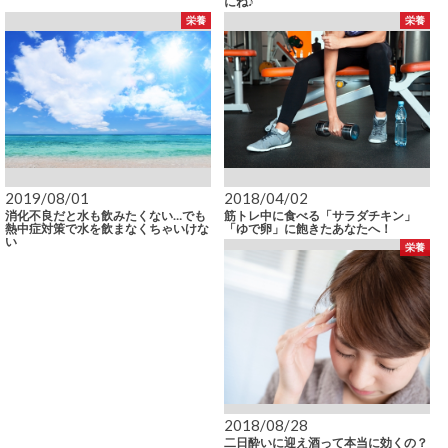
にね♪
栄養
栄養
2019/08/01
2018/04/02
消化不良だと水も飲みたくない…でも
筋トレ中に食べる「サラダチキン」
熱中症対策で水を飲まなくちゃいけな
「ゆで卵」に飽きたあなたへ！
い
栄養
2018/08/28
二日酔いに迎え酒って本当に効くの？