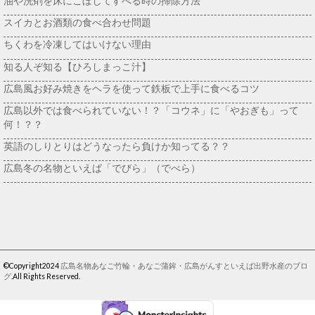
油や洗剤を床にこぼしてすべる時の掃除方法
スイカとお酒類の食べ合わせ問題
ちくわを冷凍してはいけない理由
知る人ぞ知る【ひろしまっこ汁】
広島風お好み焼きをヘラを使って鉄板で上手に食べるコツ
広島以外では食べられていない！？「コウネ」に「やおぎも」って
何！？？
英語のしりとりはどうなったら負けか知ってる？？
広島冬の名物といえば「でびら」（でべら）
©Copyright2024
広島名物あなご竹輪・あなご蒲鉾・広島がんすといえば出野水産のブロ
グ
.All Rights Reserved.