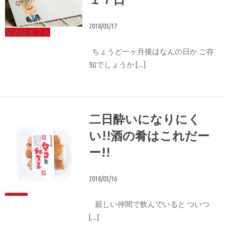
2018/05/17
父の日ギフト
ちょうど一ヶ月後はなんの日か ご存
知でしょうか […]
二日酔いになりにく
い!!酒の肴はこれだー
ー!!
2018/05/16
新商品
親しい仲間で飲んでいると ついつ
[…]