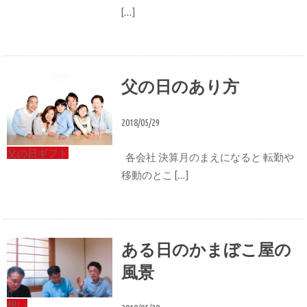
[…]
父の日のあり方
2018/05/29
父の日ギフト
各会社 決算月のまえになると 転勤や
移動のとこ […]
ある日のかまぼこ屋の
風景
想い