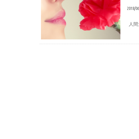
2018/0
人間
蒲鉾づくり