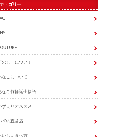
カテゴリー
FAQ
SNS
YOUTUBE
「のし」について
あなごについて
あなご竹輪誕生物語
いずえりオススメ
いずの直営店
おいしい食べ方