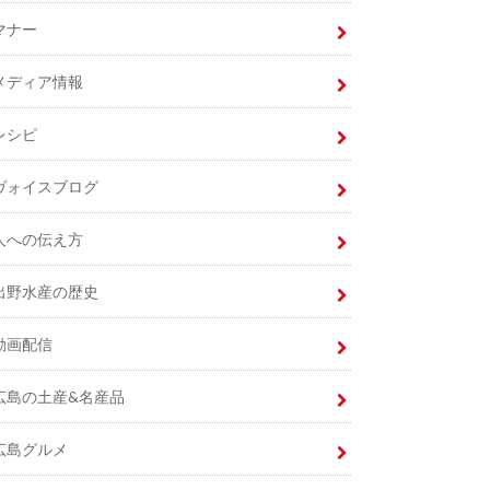
マナー
メディア情報
レシピ
ヴォイスブログ
人への伝え方
出野水産の歴史
動画配信
広島の土産&名産品
広島グルメ