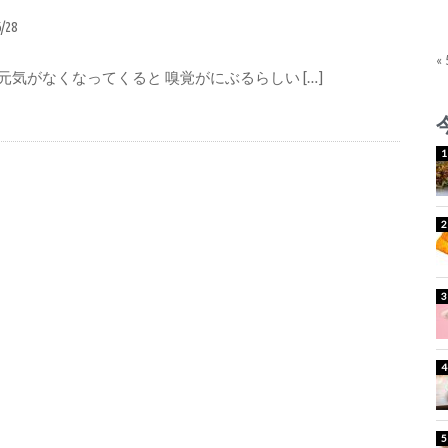
6/28
«
元気がなくなってくると 嗅覚がにぶるらしい […]