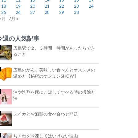
18
19
20
21
22
23
24
25
26
27
28
29
30
 5月
7月 »
今週の人気記事
広島駅で２、３時間 時間があったらでき
ること
広島のがんす美味しい食べ方とオススメの
温め方【秘密のケンミンSHOW】
油や洗剤を床にこぼしてすべる時の掃除方
法
スイカとお酒類の食べ合わせ問題
ちくわを冷凍してはいけない理由