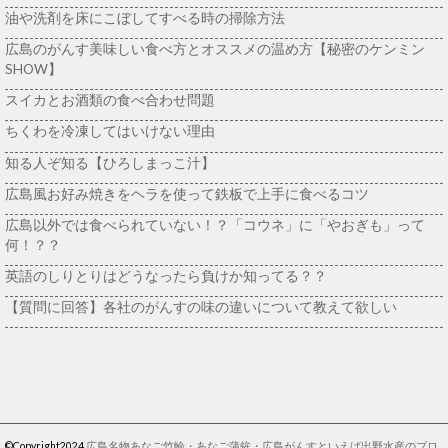
油や洗剤を床にこぼしてすべる時の掃除方法
広島のがんす美味しい食べ方とオススメの温め方【秘密のケンミン
SHOW】
スイカとお酒類の食べ合わせ問題
ちくわを冷凍してはいけない理由
知る人ぞ知る【ひろしまっこ汁】
広島風お好み焼きをヘラを使って鉄板で上手に食べるコツ
広島以外では食べられていない！？「コウネ」に「やおぎも」って
何！？？
英語のしりとりはどうなったら負けか知ってる？？
【質問に回答】各社のがんすの味の違いについて教えて欲しい
©Copyright2024
広島名物あなご竹輪・あなご蒲鉾・広島がんすといえば出野水産のブロ