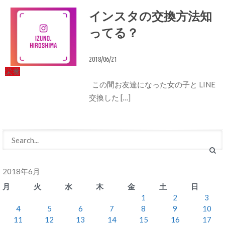
インスタの交換方法知
ってる？
2018/06/21
栄養
この間お友達になった女の子と LINE
交換した […]
2018年6月
月
火
水
木
金
土
日
1
2
3
4
5
6
7
8
9
10
11
12
13
14
15
16
17