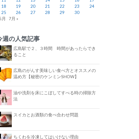
18
19
20
21
22
23
24
25
26
27
28
29
30
 5月
7月 »
今週の人気記事
広島駅で２、３時間 時間があったらでき
ること
広島のがんす美味しい食べ方とオススメの
温め方【秘密のケンミンSHOW】
油や洗剤を床にこぼしてすべる時の掃除方
法
スイカとお酒類の食べ合わせ問題
ちくわを冷凍してはいけない理由