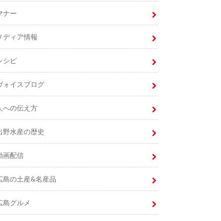
マナー
メディア情報
レシピ
ヴォイスブログ
人への伝え方
出野水産の歴史
動画配信
広島の土産&名産品
広島グルメ