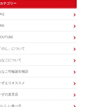
カテゴリー
FAQ
SNS
YOUTUBE
「のし」について
あなごについて
あなご竹輪誕生物語
いずえりオススメ
いずの直営店
おいしい食べ方