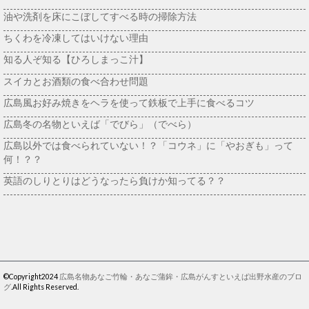
油や洗剤を床にこぼしてすべる時の掃除方法
ちくわを冷凍してはいけない理由
知る人ぞ知る【ひろしまっこ汁】
スイカとお酒類の食べ合わせ問題
広島風お好み焼きをヘラを使って鉄板で上手に食べるコツ
広島冬の名物といえば「でびら」（でべら）
広島以外では食べられていない！？「コウネ」に「やおぎも」って
何！？？
英語のしりとりはどうなったら負けか知ってる？？
©Copyright2024
広島名物あなご竹輪・あなご蒲鉾・広島がんすといえば出野水産のブロ
グ
.All Rights Reserved.