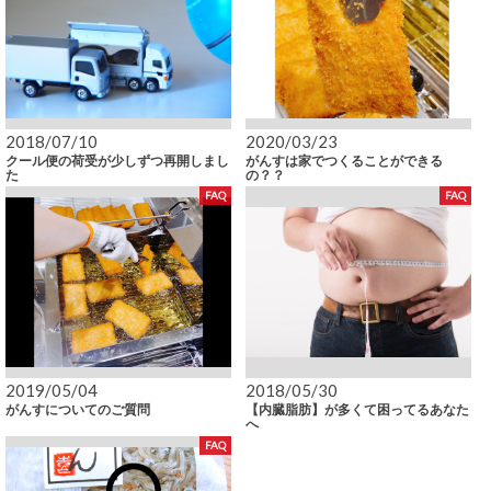
2018/07/10
2020/03/23
クール便の荷受が少しずつ再開しまし
がんすは家でつくることができる
た
の？？
FAQ
FAQ
2019/05/04
2018/05/30
がんすについてのご質問
【内臓脂肪】が多くて困ってるあなた
へ
FAQ