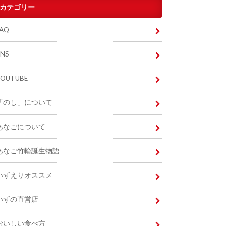
カテゴリー
FAQ
SNS
YOUTUBE
「のし」について
あなごについて
あなご竹輪誕生物語
いずえりオススメ
いずの直営店
おいしい食べ方