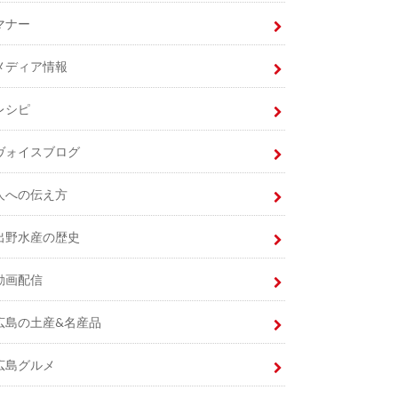
マナー
メディア情報
レシピ
ヴォイスブログ
人への伝え方
出野水産の歴史
動画配信
広島の土産&名産品
広島グルメ