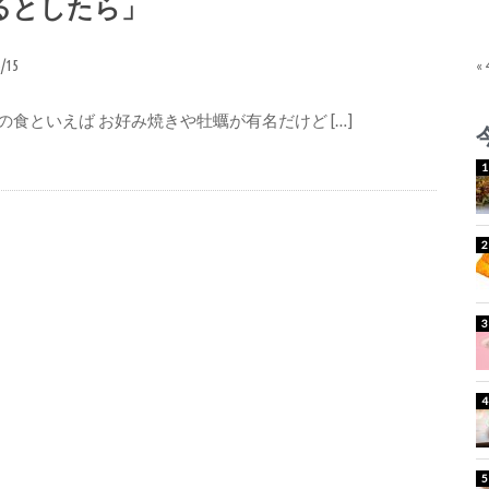
るとしたら」
5/15
«
の食といえば お好み焼きや牡蠣が有名だけど […]