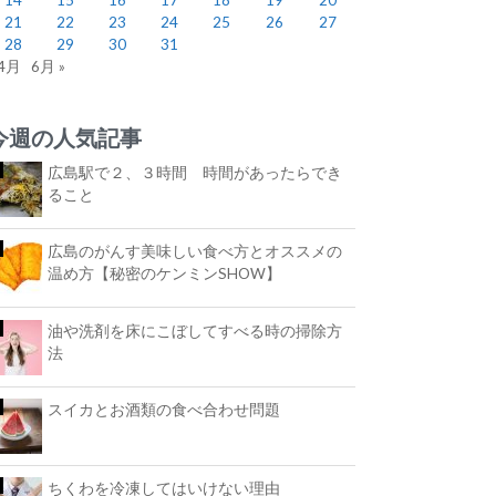
21
22
23
24
25
26
27
28
29
30
31
 4月
6月 »
今週の人気記事
広島駅で２、３時間 時間があったらでき
ること
広島のがんす美味しい食べ方とオススメの
温め方【秘密のケンミンSHOW】
油や洗剤を床にこぼしてすべる時の掃除方
法
スイカとお酒類の食べ合わせ問題
ちくわを冷凍してはいけない理由